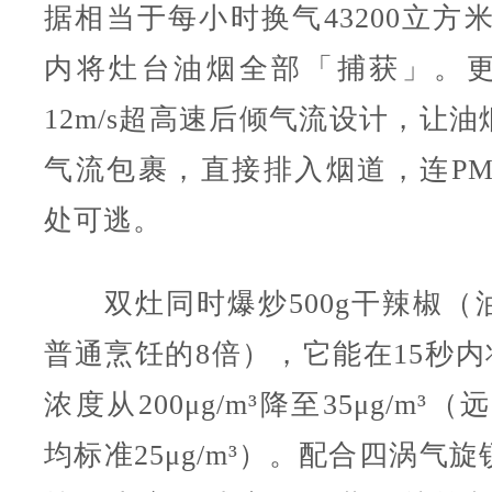
据相当于每小时换气43200立方米
内将灶台油烟全部「捕获」。
12m/s超高速后倾气流设计，让
气流包裹，直接排入烟道，连PM2
处可逃。
双灶同时爆炒500g干辣椒
普通烹饪的8倍），它能在15秒内将
浓度从200μg/m³降至35μg/m³
均标准25μg/m³）。配合四涡气