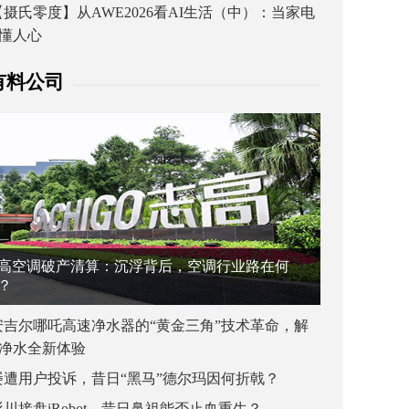
【摄氏零度】从AWE2026看AI生活（中）：当家电
懂人心
有料公司
高空调破产清算：沉浮背后，空调行业路在何
？
安吉尔哪吒高速净水器的“黄金三角”技术革命，解
净水全新体验
屡遭用户投诉，昔日“黑马”德尔玛因何折戟？
杉川接盘iRobot，昔日鼻祖能否止血重生？