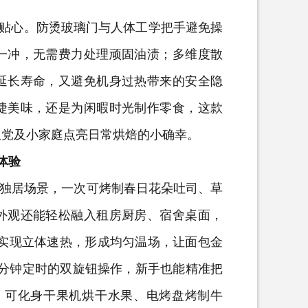
贴心。防烫玻璃门与人体工学把手避免操
一冲，无需费力处理顽固油渍；多维度散
延长寿命，又避免机身过热带来的安全隐
捷美味，还是为闲暇时光制作零食，这款
生党及小家庭点亮日常烘焙的小确幸。
体验
庭与独居场景，一次可烤制春日花朵吐司、草
外观还能轻松融入租房厨房、宿舍桌面，
可实现立体速热，形成均匀温场，让面包金
-60 分钟定时的双旋钮操作，新手也能精准把
势，可化身干果机烘干水果、电烤盘烤制牛