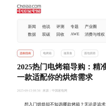
新闻
他说
评测
专题
产业圈
AWE
数据
双碳
回收
消费与维权
选购指南
电烤箱
做美食
面包烘焙
2025热门电烤箱导购：
一款适配你的烘焙需求
2025-09-15 08:56 来源：中国家电网
想入门烘焙却不知选哪款烤箱？无论是追求