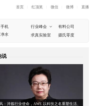
首页
红顶奖
微信
微博
直播
|
|
|
|
手机
行业峰会
有料公司
净水
求真实验室
摄氏零度
他说
风：淬炼行业使命，AWE 以科技之名重塑生活、