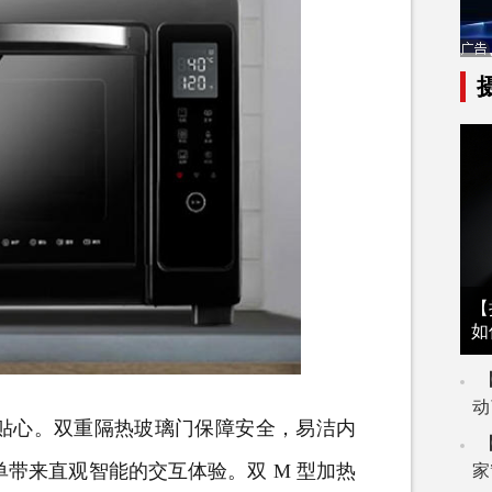
【
如
动
也尽显贴心。双重隔热玻璃门保障安全，易洁内
单带来直观智能的交互体验。双 M 型加热
家