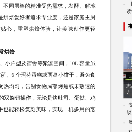
、不同层架的精准受热需求，发酵、解冻
读
是烘焙爱好者追求专业度，还是家庭主厨
与贴心，重塑烘焙体验，让美味创作更轻
常烘焙
、小户型及宿舍等紧凑空间，10L 容量虽
薄披萨、6 个玛芬蛋糕或两盘小饼干，避免食
腔受热均匀，告别食物局部烤焦或未熟透的
志
方
分钟定时的双旋钮操作，无论是烤吐司、蛋挞、鸡
手也能轻松复刻美味，实现一机多用的烹
锁